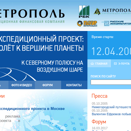
05.10.2005
Нижегородский путешест
кспедиционного проекта в Москве
05.10.2005
Валентин Ефремов побыв
еклама
проекта в
16.03.2017