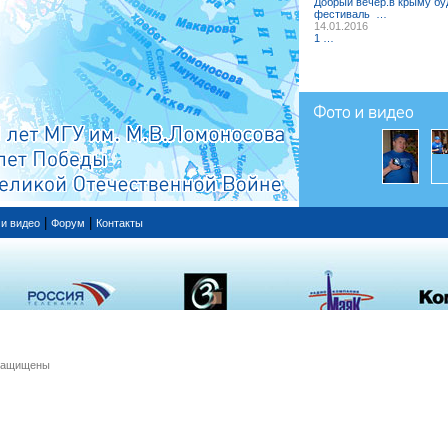
Добрый вечер.в крыму бу
фестиваль …
14.01.2016
1 …
|
|
 и видео
Форум
Контакты
 защищены