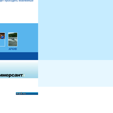
дет проходить юбилейный